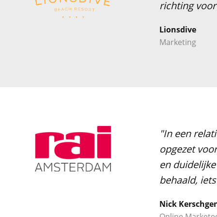
richting voo
Lionsdive
Marketing
"In een rela
opgezet voor
en duidelijk
behaald, iets
Nick Kerschge
Online Markete