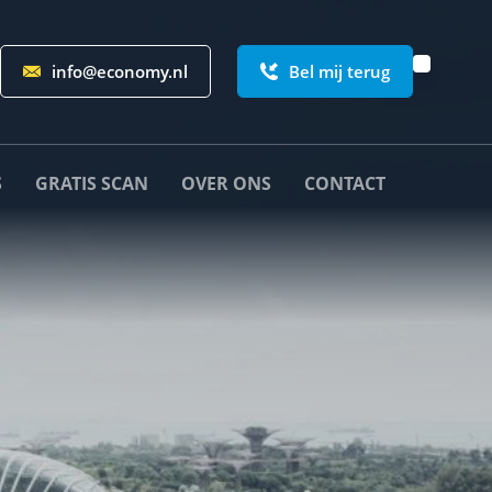
info@economy.nl
Bel mij terug
S
GRATIS SCAN
OVER ONS
CONTACT