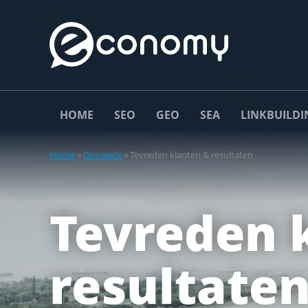
HOME
SEO
GEO
SEA
LINKBUILDI
Home
»
Ons werk
»
Tevreden klanten & resultaten
Tevreden 
resultate