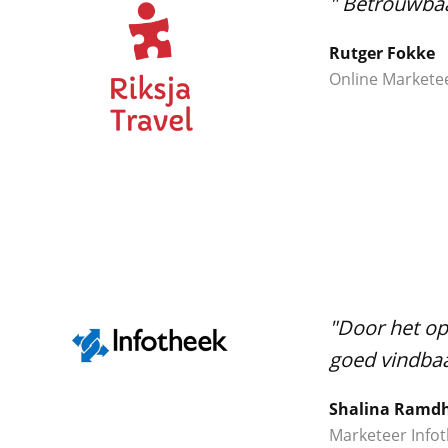
" Betrouwbaa
Rutger Fokke
Online Markete
"Door het op
goed vindbaar
Shalina Ramdh
Marketeer Info