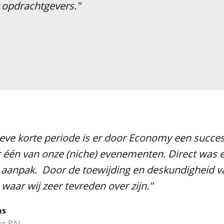
r opdrachtgevers."
tieve korte periode is er door Economy een succ
 één van onze (niche) evenementen. Direct was e
e aanpak. Door de toewijding en deskundigheid v
 waar wij zeer tevreden over zijn."
ns
er RAI