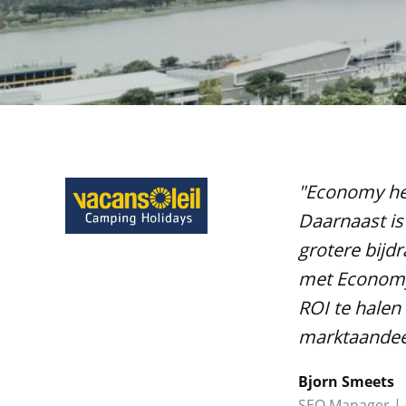
"Economy hee
Daarnaast is
grotere bijd
met Economy 
ROI te halen
marktaandeel 
Bjorn Smeets
SEO Manager |