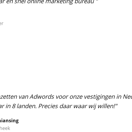
r en snel online marketing bureau "
er
zetten van Adwords voor onze vestigingen in Nede
 in 8 landen. Precies daar waar wij willen!"
iansing
theek