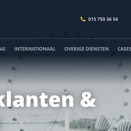
015 750 36 56
NG
INTERNATIONAAL
OVERIGE DIENSTEN
CASE
klanten &
Naam
*
n
Telefoonnummer
*