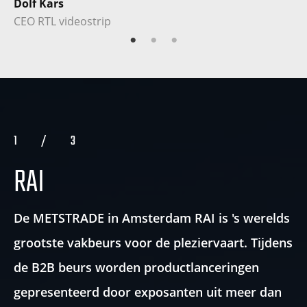
Dolf Kars
ee
CEO RTL videostrip
wa
en
Ge
a
ge
1
/
3
k
RAI
Ja
CE
De METSTRADE in Amsterdam RAI is 's werelds
grootste vakbeurs voor de pleziervaart. Tijdens
de B2B beurs worden productlanceringen
gepresenteerd door exposanten uit meer dan