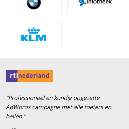
"Professioneel en kundig opgezette
AdWords campagne met alle toeters en
"T
bellen."
be
on