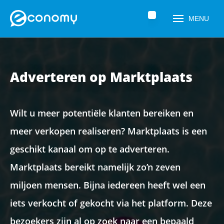
Home
»
Social media marketing uitbesteden
»
Adverteren op
MENU
Marktplaats
Adverteren op Marktplaats
Wilt u meer potentiële klanten bereiken en
meer verkopen realiseren? Marktplaats is een
geschikt kanaal om op te adverteren.
Naam
*
Marktplaats bereikt namelijk zo’n zeven
miljoen mensen. Bijna iedereen heeft wel een
iets verkocht of gekocht via het platform. Deze
Telefoonnummer
*
bezoekers zijn al op zoek naar een bepaald