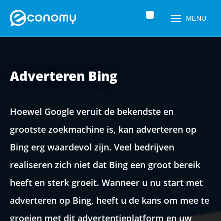
Home
»
Zoekmachine adverteren (SEA Agency)
»
Microsoft Ads (Bing
MENU
Ads)
Adverteren Bing
Hoewel Google veruit de bekendste en
grootste zoekmachine is, kan adverteren op
Bing erg waardevol zijn. Veel bedrijven
Naam
*
realiseren zich niet dat Bing een groot bereik
heeft en sterk groeit. Wanneer u nu start met
adverteren op Bing, heeft u de kans om mee te
Telefoonnummer
*
groeien met dit advertentieplatform en uw