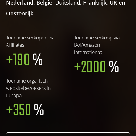
Nederland, Belgie, Duitsland, Frankrijk, UK en
Oostenrijk.
Toename verkopen via
Toename verkoop via
Affiliates
Bol/Amazon
+190
%
internationaal
+2000
%
Toename organisch
websitebezoekers in
Europa
+350
%