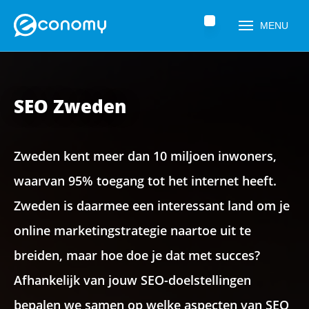
Home
»
Zoekmachine optimalisatie (SEO)
»
SEO Zweden
MENU
SEO Zweden
Zweden kent meer dan 10 miljoen inwoners,
waarvan 95% toegang tot het internet heeft.
Zweden is daarmee een interessant land om je
Naam
*
online marketingstrategie naartoe uit te
breiden, maar hoe doe je dat met succes?
Afhankelijk van jouw SEO-doelstellingen
Telefoonnummer
*
bepalen we samen op welke aspecten van SEO