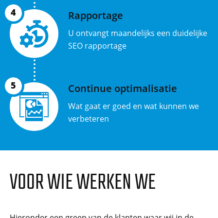
4
Rapportage
U ontvangt maandelijks een duidelijke
SEO rapportage
5
Continue optimalisatie
Wat gaat er goed en wat kunnen we
verbeteren
VOOR WIE WERKEN WE
Hieronder een greep van de klanten waar wij in de