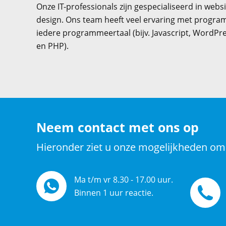
Onze IT-professionals zijn gespecialiseerd in webs
design. Ons team heeft veel ervaring met progra
iedere programmeertaal (bijv. Javascript, WordPr
en PHP).
Neem contact met ons op
Hieronder ziet u onze mogelijkheden om
Ma t/m vr 8.30 - 17.00 uur.
Binnen 1 uur reactie.