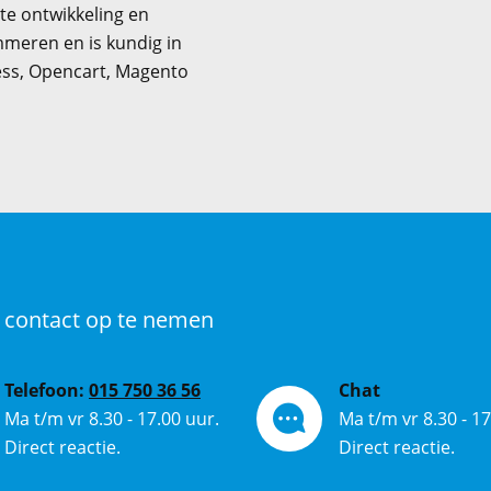
ite ontwikkeling en
mmeren en is kundig in
ess, Opencart, Magento
 contact op te nemen
Telefoon:
015 750 36 56
Chat
Ma t/m vr 8.30 - 17.00 uur.
Ma t/m vr 8.30 - 17
Direct reactie.
Direct reactie.