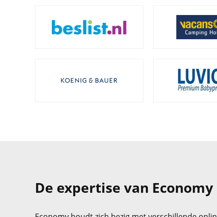
De expertise van Economy
Economy houdt zich bezig met verschillende onli