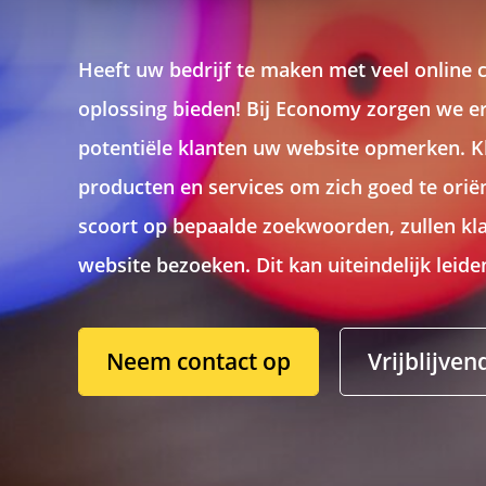
Heeft uw bedrijf te maken met veel online 
oplossing bieden! Bij Economy zorgen we e
potentiële klanten uw website opmerken. K
producten en services om zich goed te ori
scoort op bepaalde zoekwoorden, zullen kl
website bezoeken. Dit kan uiteindelijk leid
Neem contact op
Vrijblijve