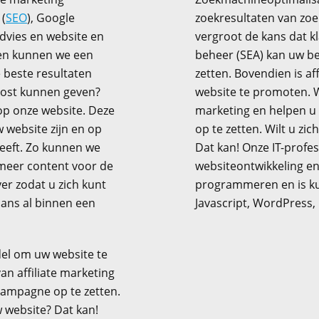
(
SEO
), Google
zoekresultaten van zoe
advies en website en
vergroot de kans dat 
sen kunnen we een
beheer (SEA) kan uw be
 beste resultaten
zetten. Bovendien is a
oost kunnen geven?
website te promoten. Wi
op onze website. Deze
marketing en helpen u
w website zijn en op
op te zetten. Wilt u zi
eeft. Zo kunnen we
Dat kan! Onze IT-profes
 meer content voor de
websiteontwikkeling en
er zodat u zich kunt
programmeren en is ku
scans al binnen een
Javascript, WordPress,
del om uw website te
n affiliate marketing
campagne op te zetten.
w website? Dat kan!