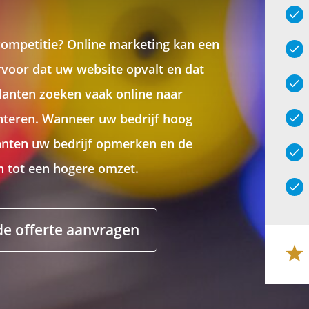
competitie? Online marketing kan een
Recaptcha
rvoor dat uw website opvalt en dat
lanten zoeken vaak online naar
ënteren. Wanneer uw bedrijf hoog
anten uw bedrijf opmerken en de
en tot een hogere omzet.
nde offerte aanvragen