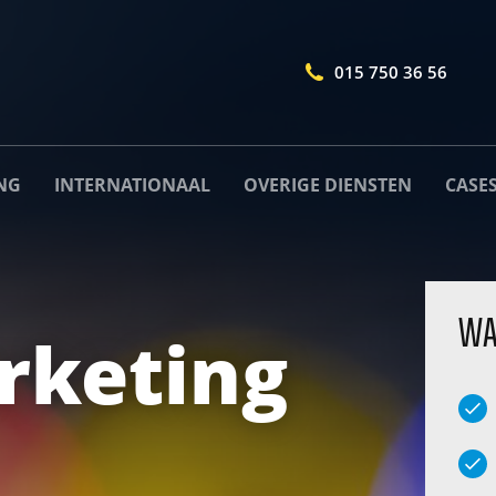
015 750 36 56
NG
INTERNATIONAAL
OVERIGE DIENSTEN
CASE
WA
rketing
Naam
*
Telefoonnummer
*