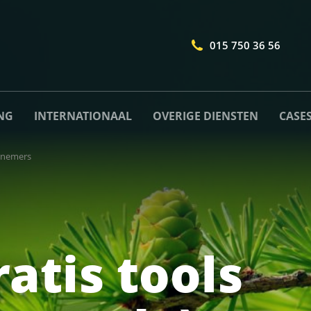
015 750 36 56
NG
INTERNATIONAAL
OVERIGE DIENSTEN
CASE
ernemers
Naam
*
atis tools
Telefoonnummer
*