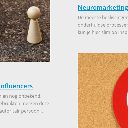
Neuromarketing 
De meeste beslissingen
onderhuidse processen 
kun je hier slim op insp
influencers
chien nog onbekend,
 gebruikten merken deze
utoritair persoon...