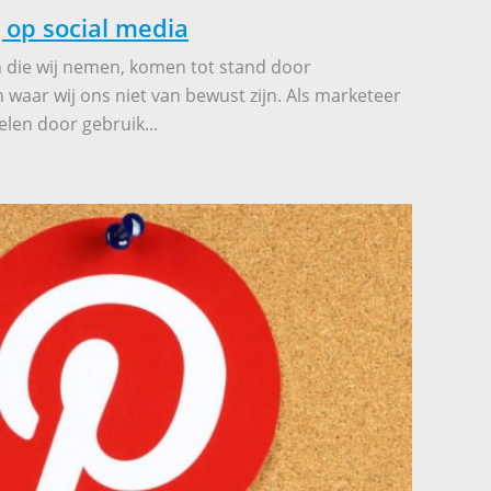
op social media
 die wij nemen, komen tot stand door
waar wij ons niet van bewust zijn. Als marketeer
elen door gebruik...