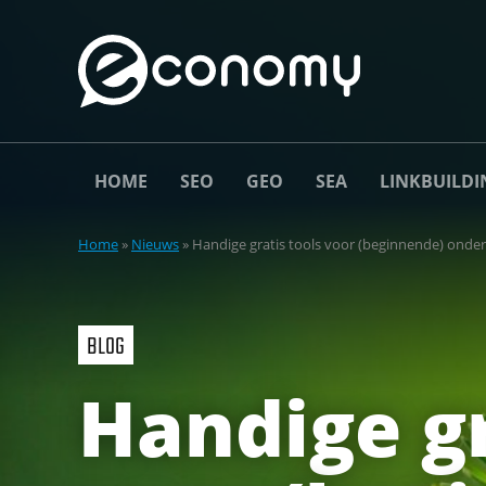
HOME
SEO
GEO
SEA
LINKBUILDI
Home
»
Nieuws
»
Handige gratis tools voor (beginnende) ond
BLOG
Handige gr