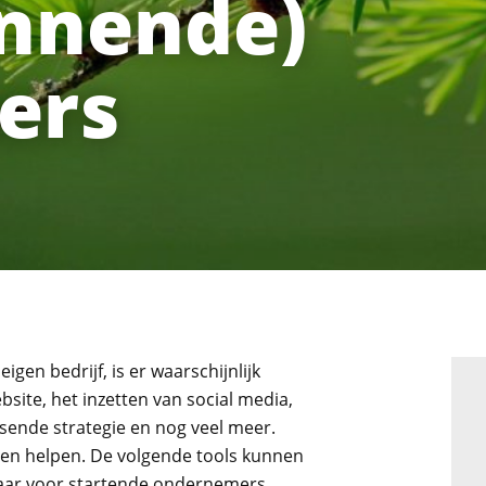
innende)
ers
Recaptcha
gen bedrijf, is er waarschijnlijk
site, het inzetten van social media,
ende strategie en nog veel meer.
unnen helpen. De volgende tools kunnen
baar voor startende ondernemers.