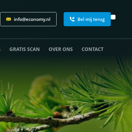
info@economy.nl
Bel mij terug
S
GRATIS SCAN
OVER ONS
CONTACT