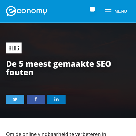
Home
»
Nieuws
»
De 5 meest gemaakte SEO fouten
MENU
BLOG
De 5 meest gemaakte SEO
fouten
Naam
*
Telefoonnummer
*
Om de online vindbaarheid te verbeteren in