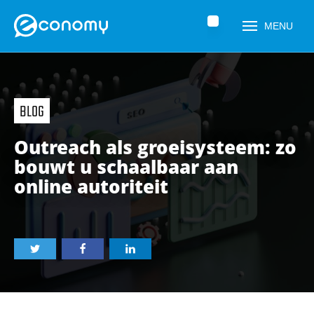
Home
»
Nieuws
»
Outreach als groeisysteem: zo bouwt u schaalbaar
MENU
aan online autoriteit
BLOG
Outreach als groeisysteem: zo
bouwt u schaalbaar aan
online autoriteit
Naam
*
Telefoonnummer
*