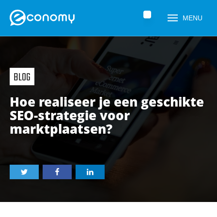
Home
»
Nieuws
»
Hoe realiseer je een geschikte SEO-strategie voor
MENU
marktplaatsen?
BLOG
Hoe realiseer je een geschikte
SEO-strategie voor
marktplaatsen?
Naam
*
Telefoonnummer
*